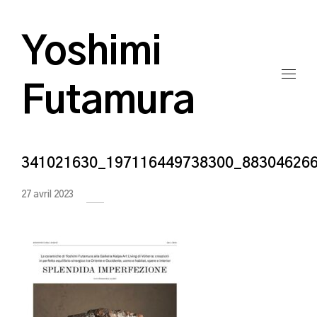
Yoshimi
Futamura
341021630_197116449738300_88304626
27 avril 2023