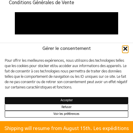
Conditions Générales de Vente
Gérer le consentement
Pour offrir les meilleures expériences, nous utilisons des technologies telles
que les cookies pour stocker et/ou accéder aux informations des appareils. Le
fait de consentir à ces technologies nous permettra de traiter des données
2026 – yoshimifutamura.com
telles que le comportement de navigation ou les ID uniques sur ce site. Le fait
© by evren.fyi
de ne pas consentir ou de retirer son consentement peut avoir un effet négatif
sur certaines caractéristiques et fonctions.
Accepter
Refuser
Voir les préférences
Politique de confidentialité
Politique de confidentialité
Shipping will resume from August 15th. Les expéditions