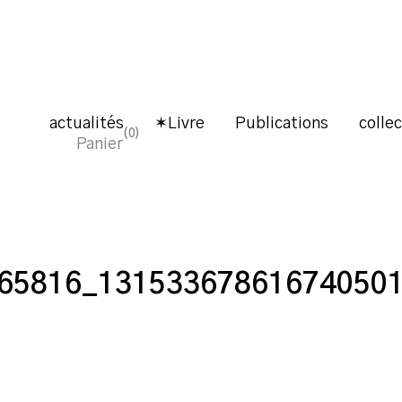
actualités
✶Livre
Publications
colle
0
Panier
65816_13153367861674050