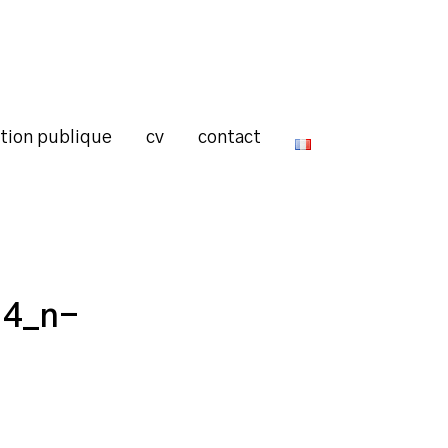
ction publique
cv
contact
14_n-