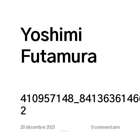
Yoshimi
Futamura
410957148_8413636146
2
20 décembre 2023
0 commentaire